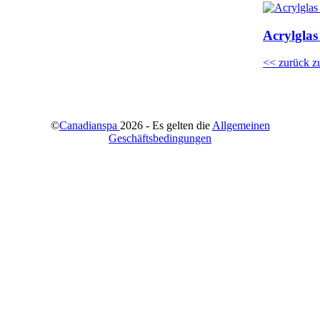
Acrylgla
<< zurück z
©
Canadianspa
2026 - Es gelten die
Allgemeinen
Geschäftsbedingungen