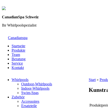
CanadianSpa Schweiz
Ihr Whirlpoolspezialist
Canadianspa
Startseite
Produkte
Team
Beratung
Service
Kontakt
Whirlpools
Start
»
Prod
Outdoor-Whirlpools
Indoor-Whirlpools
Kunstr
Swim-Spas
Zubehör
Accessoires
Produktprei
Ersatzteile