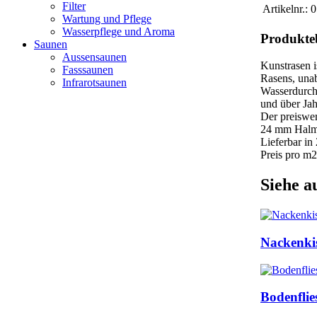
Filter
Artikelnr.:
0
Wartung und Pflege
Wasserpflege und Aroma
Produkte
Saunen
Aussensaunen
Kunstrasen i
Fasssaunen
Rasens, unab
Infrarotsaunen
Wasserdurchl
und über Jah
Der preiswe
24 mm Halmlä
Lieferbar in
Preis pro m2
Siehe a
Nackenki
Bodenflie