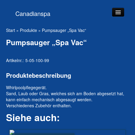
Canadianspa
Startseite
Start
»
Produkte
»
Pumpsauger „Spa Vac“
Produkte
Pumpsauger „Spa Vac“
Team
Artikelnr.:
5-05-100-99
Beratung
Service
Produktebeschreibung
Kontakt
Whirlpoolpflegegerät.
Sand, Laub oder Gras, welches sich am Boden abgesetzt hat,
kann einfach mechanisch abgesaugt werden.
Verschiedenes Zubehör enthalten.
Siehe auch: