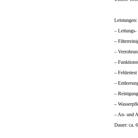
Leistungen:
– Leitungs-
– Filterrein
– Verrohrun
– Funktions
– Fehlertes
– Entleerun
– Reinigung
– Wasserpfl
– An- und A
Dauer: ca. 