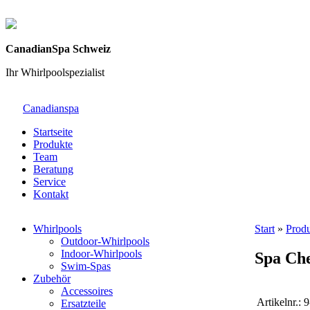
CanadianSpa Schweiz
Ihr Whirlpoolspezialist
Canadianspa
Startseite
Produkte
Team
Beratung
Service
Kontakt
Whirlpools
Start
»
Prod
Outdoor-Whirlpools
Indoor-Whirlpools
Spa Ch
Swim-Spas
Zubehör
Accessoires
Artikelnr.:
9
Ersatzteile