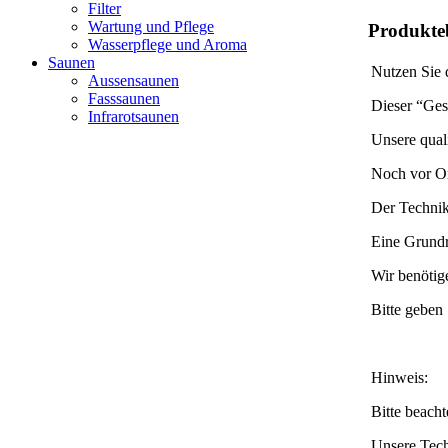
Filter
Wartung und Pflege
Produkte
Wasserpflege und Aroma
Saunen
Nutzen Sie d
Aussensaunen
Fasssaunen
Dieser “Ges
Infrarotsaunen
Unsere quali
Noch vor Ort
Der Technik
Eine Grundr
Wir benötig
Bitte geben
Hinweis:
Bitte beacht
Unsere Tech