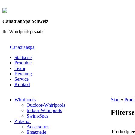
CanadianSpa Schweiz
Ihr Whirlpoolspezialist
Canadianspa
Startseite
Produkte
Team
Beratung
Service
Kontakt
Whirlpools
Start
»
Prod
Outdoor-Whirlpools
Indoor-Whirlpools
Filters
Swim-Spas
Zubehör
Accessoires
Produktprei
Ersatzteile