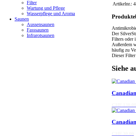
Filter
Artikelnr.:
4
Wartung und Pflege
Wasserpflege und Aroma
Produkte
Saunen
Aussensaunen
Antimikrobie
Fasssaunen
Der SilverSt
Infrarotsaunen
Filters oder
Außerdem wi
häufig zu Ve
Dieser Filte
Siehe a
Canadian 
CHF 130.0
Canadian 
CHF 30.00