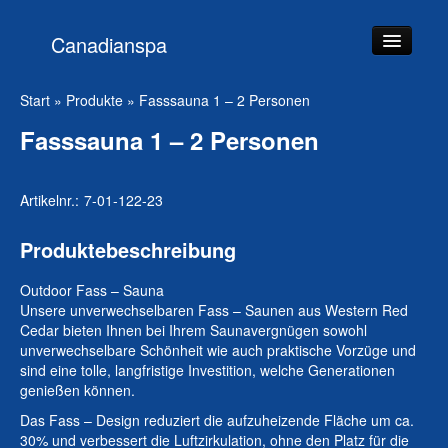
Canadianspa
Startseite
Start
»
Produkte
»
Fasssauna 1 – 2 Personen
Produkte
Fasssauna 1 – 2 Personen
Team
Artikelnr.:
7-01-122-23
Beratung
Service
Produktebeschreibung
Kontakt
Outdoor Fass – Sauna
Unsere unverwechselbaren Fass – Saunen aus Western Red
Cedar bieten Ihnen bei Ihrem Saunavergnügen sowohl
unverwechselbare Schönheit wie auch praktische Vorzüge und
sind eine tolle, langfristige Investition, welche Generationen
genießen können.
Das Fass – Design reduziert die aufzuheizende Fläche um ca.
30% und verbessert die Luftzirkulation, ohne den Platz für die