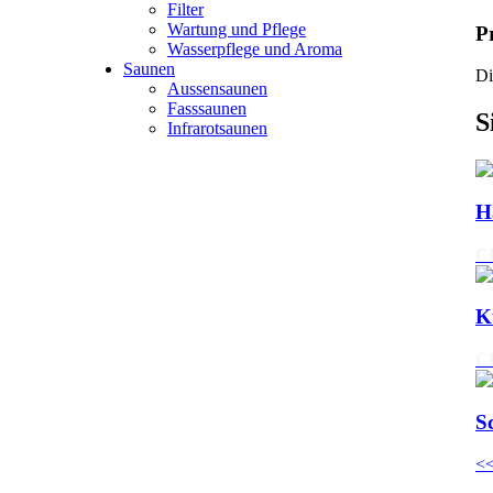
Filter
Wartung und Pflege
P
Wasserpflege und Aroma
Saunen
Di
Aussensaunen
Fasssaunen
S
Infrarotsaunen
H
C
K
C
S
<<