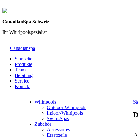
CanadianSpa Schweiz
Ihr Whirlpoolspezialist
Canadianspa
Startseite
Produkte
Team
Beratung
Service
Kontakt
Whirlpools
St
Outdoor-Whirlpools
Indoor-Whirlpools
D
Swim-Spas
Zubehör
Accessoires
Ar
Ersatzteile