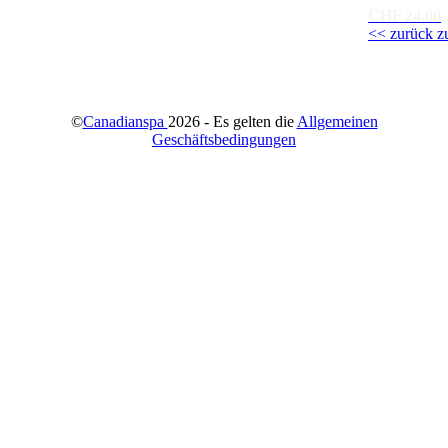
CHF 24.00
<< zurück z
©
Canadianspa
2026 - Es gelten die
Allgemeinen
Geschäftsbedingungen