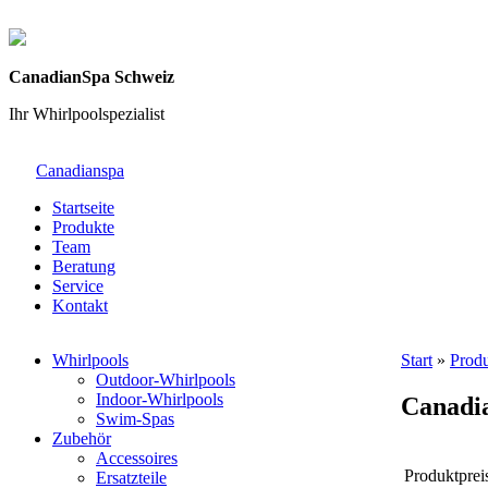
CanadianSpa Schweiz
Ihr Whirlpoolspezialist
Canadianspa
Startseite
Produkte
Team
Beratung
Service
Kontakt
Whirlpools
Start
»
Prod
Outdoor-Whirlpools
Indoor-Whirlpools
Canadia
Swim-Spas
Zubehör
Accessoires
Produktprei
Ersatzteile