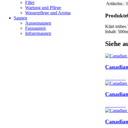
Filter
Artikelnr.:
3
Wartung und Pflege
Wasserpflege und Aroma
Produkte
Saunen
Aussensaunen
Klärt trübes
Fasssaunen
Inhalt: 500m
Infrarotsaunen
Siehe a
Canadian
CHF 28.00
Canadian
CHF 28.00
Canadian 