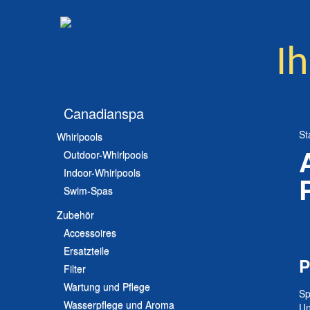
Ih
Canadianspa
St
Whirlpools
Outdoor-Whirlpools
Indoor-Whirlpools
Swim-Spas
Zubehör
Accessoires
Ersatzteile
P
Filter
Wartung und Pflege
Sp
Wasserpflege und Aroma
Un