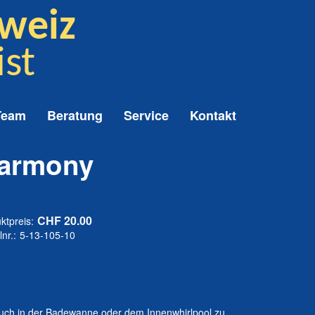
weiz
ist
Team
Beratung
Service
Kontakt
Harmony
CHF 20.00
ktpreis:
lnr.:
5-13-105-10
 auch in der Badewanne oder dem Innenwhirlpool zu