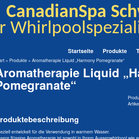
CanadianSpa Sch
r Whirlpoolspezial
Startseite
Produkte
art
»
Produkte
»
Aromatherapie Liquid „Harmony Pomegranate“
Aromatherapie Liquid „
Pomegranate“
Produ
Artike
roduktebeschreibung
eziell entwickelt für die Verwendung in warmem Wasser.
sere flüssige Aromatherapie ist sowohl in Ihrem Aussenwhirlpool wie