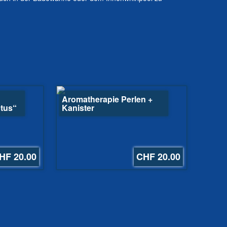
Aromatherapie Perlen +
tus“
Kanister
HF 20.00
CHF 20.00