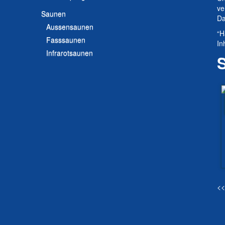
ve
Saunen
Da
Aussensaunen
“H
Fasssaunen
In
Infrarotsaunen
<<