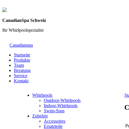
CanadianSpa Schweiz
Ihr Whirlpoolspezialist
Canadianspa
Startseite
Produkte
Team
Beratung
Service
Kontakt
Whirlpools
St
Outdoor-Whirlpools
Indoor-Whirlpools
C
Swim-Spas
Zubehör
Accessoires
Pr
Ersatzteile