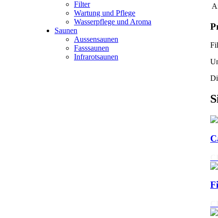
Filter
Ar
Wartung und Pflege
Wasserpflege und Aroma
P
Saunen
Aussensaunen
Fi
Fasssaunen
Infrarotsaunen
Un
Di
S
C
C
F
C