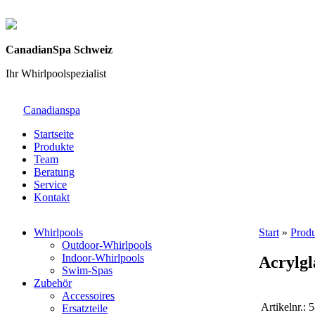
CanadianSpa Schweiz
Ihr Whirlpoolspezialist
Canadianspa
Startseite
Produkte
Team
Beratung
Service
Kontakt
Whirlpools
Start
»
Prod
Outdoor-Whirlpools
Indoor-Whirlpools
Acrylgl
Swim-Spas
Zubehör
Accessoires
Artikelnr.:
5
Ersatzteile