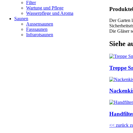
Filter
Wartung und Pflege
Produkte
Wasserpflege und Aroma
Saunen
Der Garten l
Aussensaunen
Sicherheitsr
Fasssaunen
Die Gläser s
Infrarotsaunen
Siehe a
Treppe S
Nackenki
Handfilt
<< zurück z