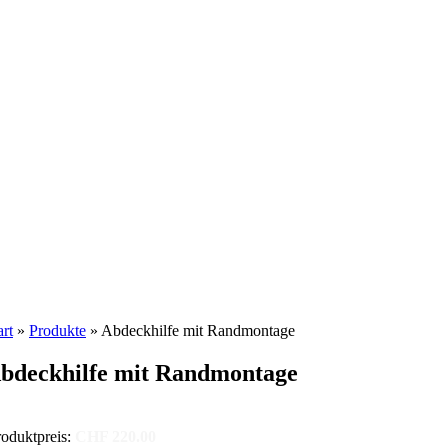
art
»
Produkte
»
Abdeckhilfe mit Randmontage
bdeckhilfe mit Randmontage
oduktpreis:
CHF 220.00