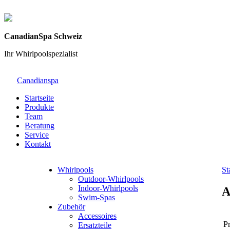
CanadianSpa Schweiz
Ihr Whirlpoolspezialist
Canadianspa
Startseite
Produkte
Team
Beratung
Service
Kontakt
Whirlpools
St
Outdoor-Whirlpools
Indoor-Whirlpools
A
Swim-Spas
Zubehör
Accessoires
Pr
Ersatzteile