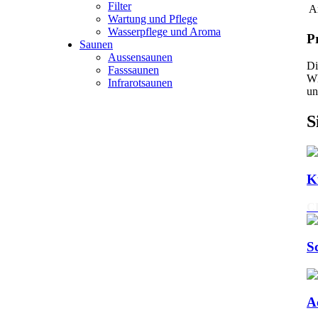
Filter
Ar
Wartung und Pflege
Wasserpflege und Aroma
P
Saunen
Aussensaunen
Di
Fasssaunen
Wh
Infrarotsaunen
un
S
K
C
S
A